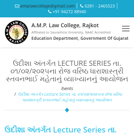
amplawcollege@gmail.com
0281 - 2465523
+91 94272 88940
A.M.P. Law College, Rajkot
Affiliated to Saurashtra University, NAAC Accredited
Education Department, Government Of Gujarat
ઉદીશા અંતર્ગત LECTURE SERIES તા.
૦૧/૦૨/૨૦૨૫ના રોજ વરિષ્ઠ ધારાશાસ્ત્રી
સ્તવનભાઈ મહેતાનું વ્યાખ્યાનનું આયોજન
Events
ઉદીશા અંતર્ગત Lecture Series તા. ૦૧/૦૨/૨૦૨૫ના રોજ વરિષ્ઠ
ધારાશાસ્ત્રી સ્તવનભાઈ મહેતાનું વ્યાખ્યાનનું આયોજન
ઉદીશા અંતર્ગત Lecture Series તા.