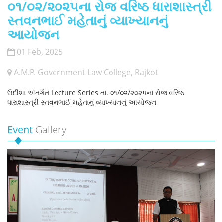
૦૧/૦૨/૨૦૨૫ના રોજ વરિષ્ઠ ધારાશાસ્ત્રી
સ્તવનભાઈ મહેતાનું વ્યાખ્યાનનું
આયોજન
01 Feb, 2025
A.M.P. Government Law College, Rajkot
ઉદીશા અંતર્ગત Lecture Series તા. ૦૧/૦૨/૨૦૨૫ના રોજ વરિષ્ઠ
ધારાશાસ્ત્રી સ્તવનભાઈ મહેતાનું વ્યાખ્યાનનું આયોજન
Event
Gallery